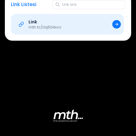
Link Listesi
Link
mth.tc/
Uq504xcv