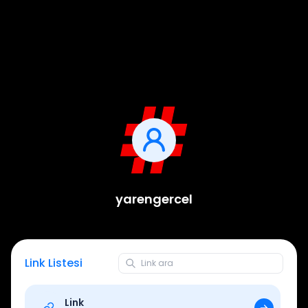
yarengercel
Link Listesi
Link