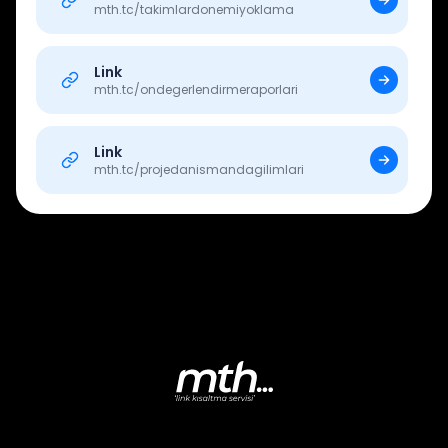
mth.tc/
takimlardonemiyoklama
Link
mth.tc/
ondegerlendirmeraporlari
Link
mth.tc/
projedanismandagilimlari