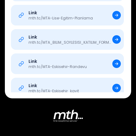
Link
mth.tc/
MTA-Lise-Egitim-Planlama
Link
mth.tc/
MTA_BILIM_SOYLESISI_KATILIM_FORMU_15HAZIRAN
Link
mth.tc/
MTA-Eskisehir-Randevu
Link
mth.tc/
MTA-Eskisehir_kayit
Link
mth.tc/
MTA-Egitim-planlama