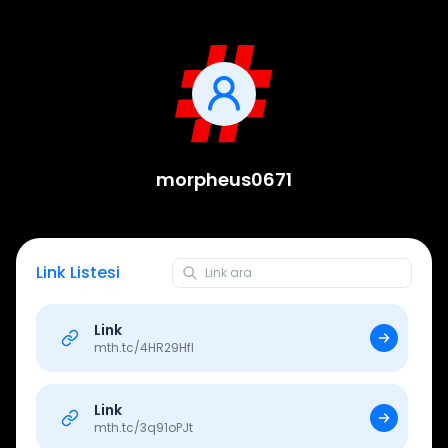
morpheus0671
Link Listesi
Link
mth.tc/
4HR29Hfl
Link
mth.tc/
3q91oPJt