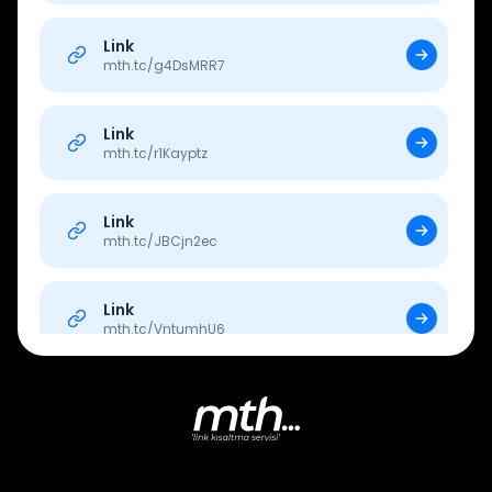
Link
mth.tc/
g4DsMRR7
Link
mth.tc/
r1Kayptz
Link
mth.tc/
JBCjn2ec
Link
mth.tc/
VntumhU6
Link
mth.tc/
zh319vKD
Link