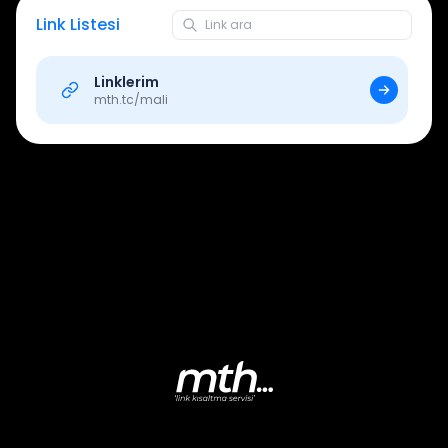
Link Listesi
Linklerim
mth.tc/
mali