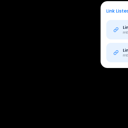
Link Liste
Li
mt
Li
mt