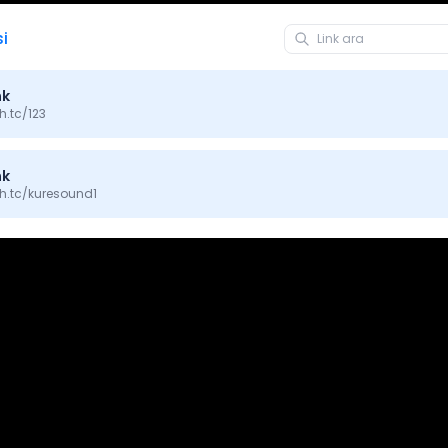
si
nk
h.tc/
123
nk
h.tc/
kuresound1