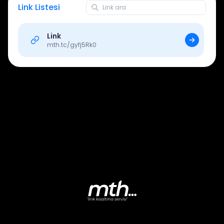
Link Listesi
Link
mth.tc/
gyfj5Rk0