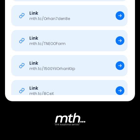
Link
mth.tc/
Orhan7den8e
Link
mth.tc/
TNEOOForm
Link
mth.tc/
1500YilOrhanKlip
Link
mth.tc/
8CeX
Link
mth.tc/
OrhanAlpCingozYT
Link